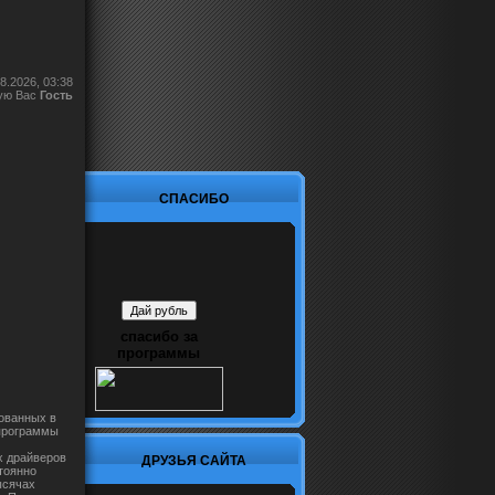
8.2026, 03:38
ую Вас
Гость
СПАСИБО
спасибо за
программы
ованных в
программы
х драйверов
ДРУЗЬЯ САЙТА
тоянно
ысячах