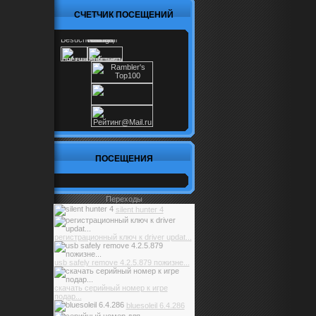
СЧЕТЧИК ПОСЕЩЕНИЙ
ПОСЕЩЕНИЯ
Переходы
silent hunter 4
регистрационный ключ к driver updat...
usb safely remove 4.2.5.879 пожизне...
скачать серийный номер к игре
подар...
bluesoleil 6.4.286