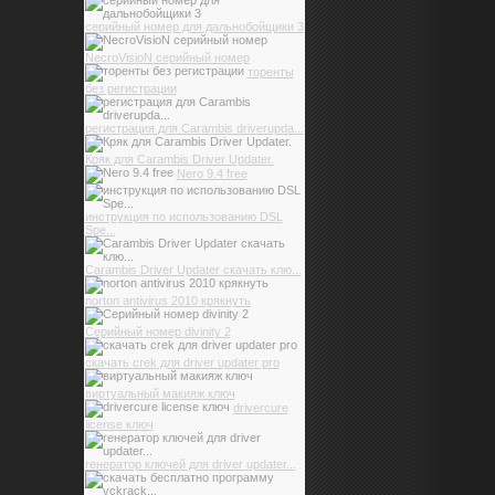
серийный номер для дальнобойщики 3
NecroVisioN серийный номер
торенты
без регистрации
регистрация для Carambis driverupda...
Кряк для Carambis Driver Updater.
Nero 9.4 free
инструкция по использованию DSL
Spe...
Carambis Driver Updater скачать клю...
norton antivirus 2010 крякнуть
Серийный номер divinity 2
скачать crek для driver updater pro
виртуальный макияж ключ
drivercure
license ключ
генератор ключей для driver updater...