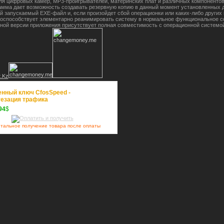
ля цифровых камер, MP3-проигрывателей, материнских плат и различных компоненто
рамма дает возможность создавать резервную копию в данный момент установленных 
й запускаемый EXE-файл и, если произойдет сбой операционки или каких-либо других
поспособствует элементарно реанимировать систему в нормальное функциональное с
ной версии приложения присутствует полная совместимость с операционной системой
нный ключ CfosSpeed -
езация трафика
94
$
тальное получение товара после оплаты