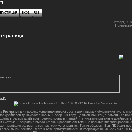
ft
ЕГИСТРАЦИЯ
ВХОД
RSS
Четверг, 06.0
Приветств
 страница
us Professional
- профессиональная версия софта для поиска и обновления инсталлир
ме драйверов до наиболее новых. Совершив пару щелчков мышкой, с помощью этой 
сделать резерв драйверов, реанимировать и апдейтить инсталлированные драйверы в
й системе. Программа выполнит сканирование системы на наличие инсталлированны
чает новейшие релизы на компьютер и установит их. Таким образом, Ваш ПК будет пос
в стабильном режиме. Всего в базе приложения есть информация не менее чем о 30 т