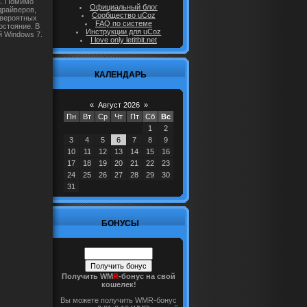
в. Помимо
Официальный блог
драйверов,
Сообщество uCoz
 вероятных
FAQ по системе
остояние. В
Инструкции для uCoz
 Windows 7.
I love only letitbit.net
КАЛЕНДАРЬ
«
Август 2026
»
Пн
Вт
Ср
Чт
Пт
Сб
Вс
1
2
3
4
5
6
7
8
9
10
11
12
13
14
15
16
17
18
19
20
21
22
23
24
25
26
27
28
29
30
31
БОНУСЫ
Получить WM
R
-бонус на свой
кошелек!
Вы можете получить WMR-бонус