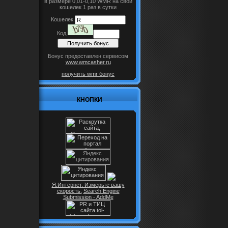
в размере 0,01-0,10 WMR на свой
кошелек 1 раз в сутки
Кошелек
Код
Бонус предоставлен сервисом
www.wmcasher.ru
получить wmr бонус
КНОПКИ
Я.Интернет. Измерьте вашу
скорость.
Search Engine
Submission - AddMe