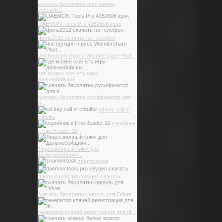
скачать бесплатно программу
vckrack...
DAEMON Tools Pro 4350306 кряк
филь2012 скачать на телефон
инструкция н русс Wondershare Phot...
где можно скачать игру
дальнобойщик...
скачать бесплатно русификатор для
п...
cd key call of
cthulhu
серийник
к FineReader 10
Лицензионный ключ для
Дальнобойщики...
znamenitosti
daemon tools pro keygen скачать
скачать бесплатно пароль для Driver...
генератор клячей регистрация для dr...