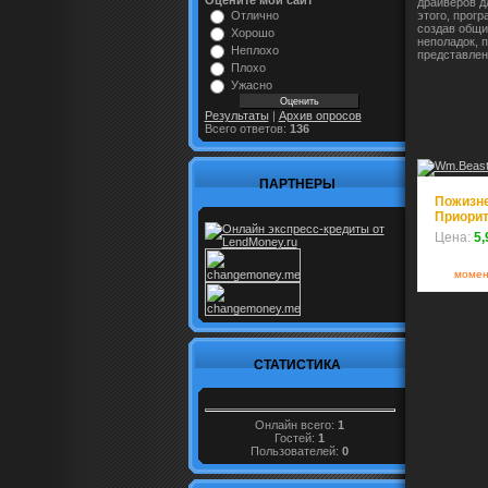
Оцените мой сайт
драйверов д
Отлично
этого, прог
создав общи
Хорошо
неполадок, 
Неплохо
представлен
Плохо
Ужасно
Результаты
|
Архив опросов
Всего ответов:
136
ПАРТНЕРЫ
Пожизне
Приорит
Цена:
5,
момен
СТАТИСТИКА
Онлайн всего:
1
Гостей:
1
Пользователей:
0